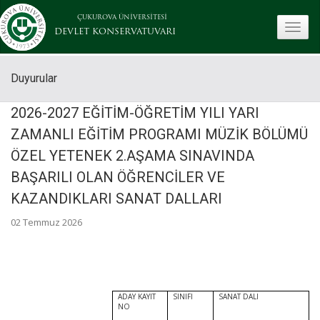
ÇUKUROVA ÜNİVERSİTESİ
toggle
DEVLET KONSERVATUVARI
Duyurular
2026-2027 EĞİTİM-ÖĞRETİM YILI YARI
ZAMANLI EĞİTİM PROGRAMI MÜZİK BÖLÜMÜ
ÖZEL YETENEK 2.AŞAMA SINAVINDA
BAŞARILI OLAN ÖĞRENCİLER VE
KAZANDIKLARI SANAT DALLARI
02 Temmuz 2026
ADAY KAYIT
SINIFI
SANAT DALI
NO