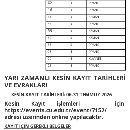
02
3
PİYANO
16
3
PİYANO
41
3
KEMAN
56
3
PİYANO
59
3
KEMAN
60
3
KEMAN
65
3
PİYANO
08
4
PİYANO
20
4
KLARNET
28
4
PİYANO
YARI ZAMANLI KESİN KAYIT TARİHLERİ
VE EVRAKLARI
KESİN KAYIT TARİHLERİ: 06-31 TEMMUZ 2026
Kesin Kayıt işlemleri
için
https://events.cu.edu.tr/event/7152/
adresi üzerinden online yapılacaktır.
KAYIT İÇİN GEREKLİ BELGELER