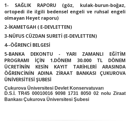
1- SAĞLIK RAPORU (göz, kulak-burun-boğaz,
ortopedi ile ilgili bedensel engeli ve ruhsal engeli
olmayan Heyet raporu)
2-İKAMETGAH ( E-DEVLETTEN)
3-NÜFUS CÜZDAN SURETİ (E-DEVLETTEN)
4--ÖĞRENCİ BELGESİ
5-BANKA DEKONTU - YARI ZAMANLI EĞİTİM
PROGRAMI İÇİN 1.DÖNEM 30.000 TL DÖNEM
ÜCRETİNİN KESİN KAYIT TARİHLERİ ARASINDA
ÖĞRENCİNİN ADINA ZİRAAT BANKASI ÇUKUROVA
ÜNİVERSİTESİ ŞUBESİ
Çukurova Üniversitesi Devlet Konservatuvarı
D.S.İ. TR45 00010016 9098 1731 8050 02 nolu Ziraat
Bankası Çukurova Üniversitesi Şubesi