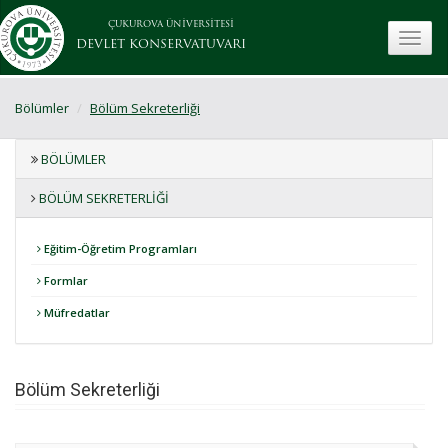
ÇUKUROVA ÜNİVERSİTESİ
toggle
DEVLET KONSERVATUVARI
Bölümler
Bölüm Sekreterliği
BÖLÜMLER
BÖLÜM SEKRETERLIĞI
Eğitim-Öğretim Programları
Formlar
Müfredatlar
Bölüm Sekreterliği