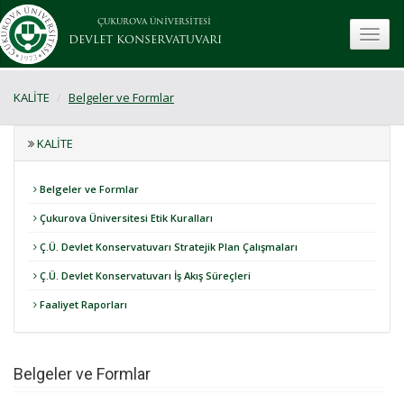
ÇUKUROVA ÜNİVERSİTESİ
toggle
DEVLET KONSERVATUVARI
KALİTE
Belgeler ve Formlar
KALİTE
Belgeler ve Formlar
Çukurova Üniversitesi Etik Kuralları
Ç.Ü. Devlet Konservatuvarı Stratejik Plan Çalışmaları
Ç.Ü. Devlet Konservatuvarı İş Akış Süreçleri
Faaliyet Raporları
Belgeler ve Formlar