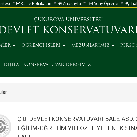
sitesi
Kalite Politikaları
Anasayfa
Aday Öğrenci
İhal
ÇUKUROVA ÜNİVERSİTESİ
DEVLET KONSERVATUVAR
MLER
ÖĞRENCİ İŞLERİ
MEZUNLARIMIZ
PERSO
| DİJİTAL KONSERVATUVAR DERGİMİZ
lar
Ç.Ü. DEVLETKONSERVATUVARI BALE ASD. O
EĞİTİM-ÖĞRETİM YILI ÖZEL YETENEK SIN