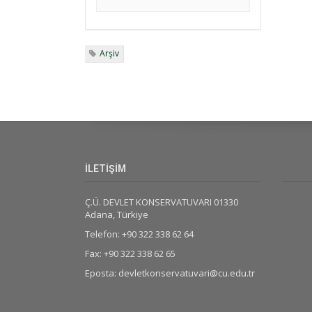
Arşiv
İLETİŞİM
Ç.Ü. DEVLET KONSERVATUVARI 01330
Adana, Türkiye
Telefon: +90 322 338 62 64
Fax: +90 322 338 62 65
Eposta: devletkonservatuvari@cu.edu.tr